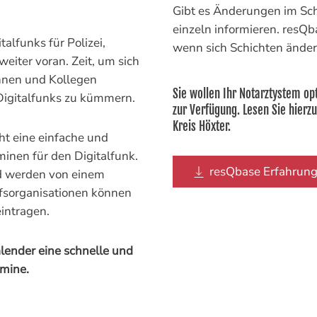
Gibt es Änderungen im Sch
einzeln informieren. resQb
lfunks für Polizei,
wenn sich Schichten änder
eiter voran. Zeit, um sich
nnen und Kollegen
Sie wollen Ihr Notarztystem op
Digitalfunks zu kümmern.
zur Verfügung. Lesen Sie hierz
Kreis Höxter.
t eine einfache und
inen für den Digitalfunk.
resQbase Erfahrung
d werden von einem
fsorganisationen können
intragen.
lender eine schnelle und
rmine.