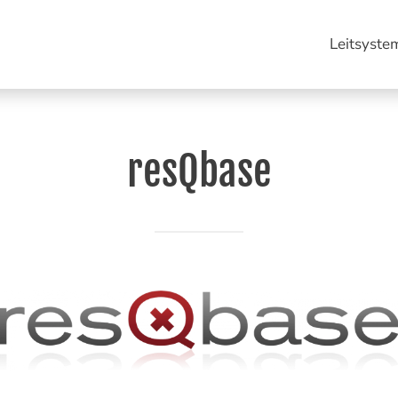
Leitsyste
resQbase