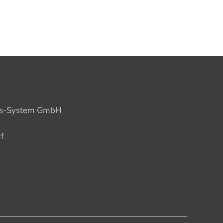
ions-System GmbH
f