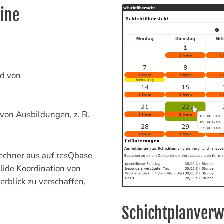
line
d von
von Ausbildungen, z. B.
echner aus auf resQbase
olide Koordination von
rblick zu verschaffen,
Schichtplanverw