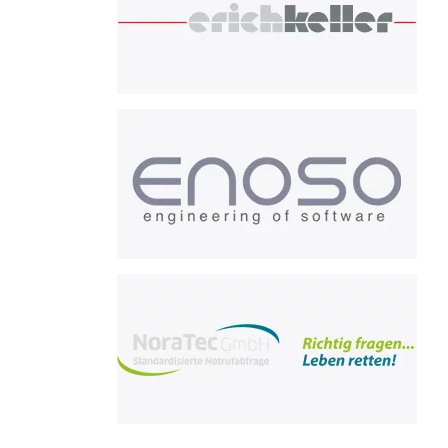
Enoso
Noratec