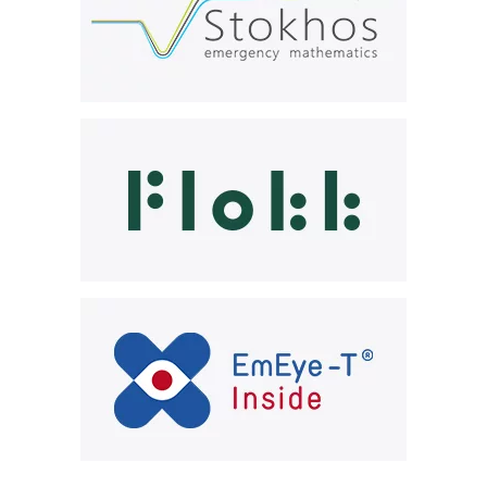
Flokk
EmEye-T