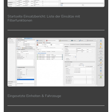
Startseite Einsatzbericht: Liste der Einsätze mit
Filterfunktionen
Eingesetzte Einheiten & Fahrzeuge