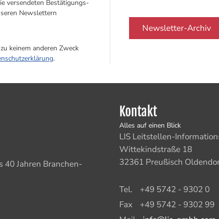
Sie versendeten Bestätigungs-
unseren Newslettern
Newsletter-Archiv
d zu keinem anderen Zweck
enschutzerklärung
.
Kontakt
Alles auf einen Blick
LIS Leitstellen-Informat
Wittekindstraße 18
32361 Preußisch Oldendor
ls 40 Jahren Branchen-
Tel.
+49 5742 - 9302 0
Fax
+49 5742 - 9302 99