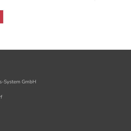
ions-System GmbH
f