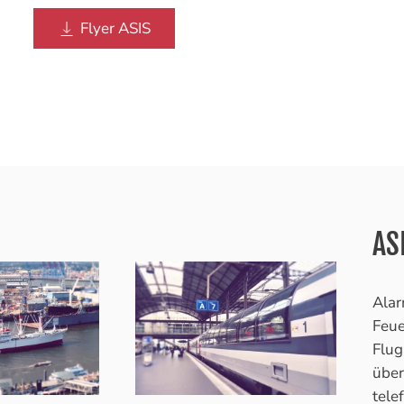
Flyer ASIS
ASI
Alar
Feue
Flug
über
tele