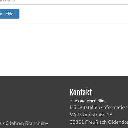
Kontakt
Alles auf einen Blick
LIS Leitstellen-Informat
Wittekindstraße 18
32361 Preußisch Oldendor
ls 40 Jahren Branchen-